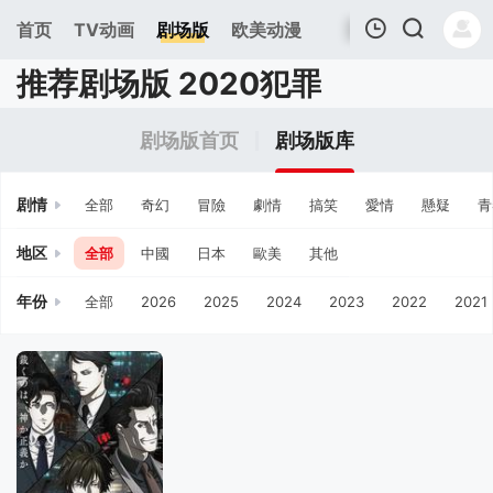
首页
TV动画
剧场版
欧美动漫
推荐剧场版 2020犯罪
我的观影记录
剧场版首页
剧场版库
剧情
全部
奇幻
冒險
劇情
搞笑
愛情
懸疑
青
地区
全部
中國
日本
歐美
其他
年份
全部
2026
2025
2024
2023
2022
2021