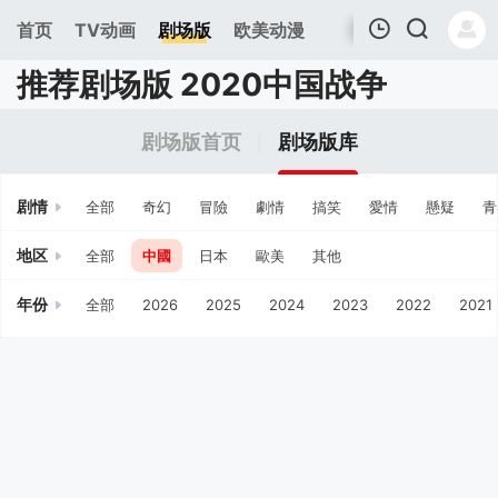
首页
TV动画
剧场版
欧美动漫
推荐剧场版 2020中国战争
我的观影记录
剧场版首页
剧场版库
剧情
全部
奇幻
冒險
劇情
搞笑
愛情
懸疑
青
地区
全部
中國
日本
歐美
其他
年份
全部
2026
2025
2024
2023
2022
2021