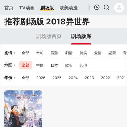
首页
TV动画
剧场版
欧美动漫
推荐剧场版 2018异世界
我的观影记录
剧场版首页
剧场版库
剧情
全部
奇幻
冒險
劇情
搞笑
愛情
懸疑
青
地区
全部
中國
日本
歐美
其他
年份
全部
2026
2025
2024
2023
2022
2021