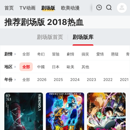
首页
TV动画
剧场版
欧美动漫
推荐剧场版 2018热血
我的观影记录
剧场版首页
剧场版库
剧情
全部
奇幻
冒險
劇情
搞笑
愛情
懸疑
青
地区
全部
中國
日本
歐美
其他
年份
全部
2026
2025
2024
2023
2022
2021