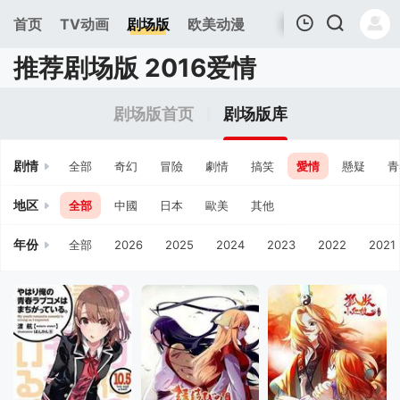
首页
TV动画
剧场版
欧美动漫
推荐剧场版 2016爱情
我的观影记录
剧场版首页
剧场版库
剧情
全部
奇幻
冒險
劇情
搞笑
愛情
懸疑
青
地区
全部
中國
日本
歐美
其他
年份
全部
2026
2025
2024
2023
2022
2021