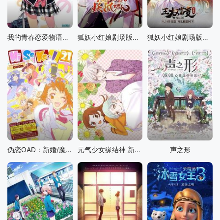
我的青春恋爱物语果然有问题 第二季 OVA
狐妖小红娘剧场版：月红篇
狐妖小红娘剧场版：王权富贵
伪恋OAD：新婚/魔法甜点师小咲酱!!
元气少女缘结神 新婚篇
声之形