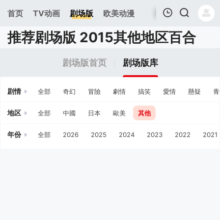
首页
TV动画
剧场版
欧美动漫
推荐剧场版 2015其他地区百合
我的观影记录
剧场版首页
剧场版库
剧情
全部
奇幻
冒險
劇情
搞笑
愛情
懸疑
青
地区
全部
中國
日本
歐美
其他
年份
全部
2026
2025
2024
2023
2022
2021