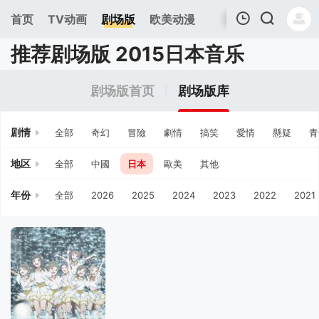
首页
TV动画
剧场版
欧美动漫
推荐剧场版 2015日本音乐
我的观影记录
剧场版首页
剧场版库
剧情
全部
奇幻
冒險
劇情
搞笑
愛情
懸疑
青
地区
全部
中國
日本
歐美
其他
年份
全部
2026
2025
2024
2023
2022
2021