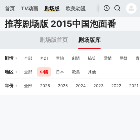
首页
TV动画
剧场版
欧美动漫
推荐剧场版 2015中国泡面番
我的观影记录
剧场版首页
剧场版库
剧情
全部
奇幻
冒險
劇情
搞笑
愛情
懸疑
青
地区
全部
中國
日本
歐美
其他
年份
全部
2026
2025
2024
2023
2022
2021