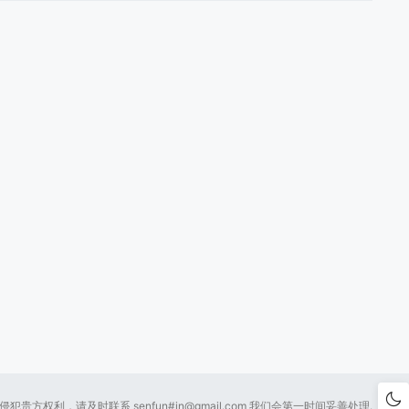
贵方权利，请及时联系 senfun#
in@gmail.com
我们会第一时间妥善处理.