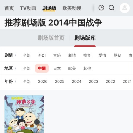
首页
TV动画
剧场版
欧美动漫
推荐剧场版 2014中国战争
我的观影记录
剧场版首页
剧场版库
剧情
全部
奇幻
冒險
劇情
搞笑
愛情
懸疑
青
地区
全部
中國
日本
歐美
其他
年份
全部
2026
2025
2024
2023
2022
2021