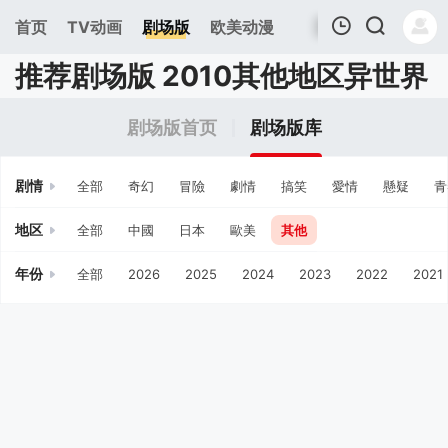
首页
TV动画
剧场版
欧美动漫
推荐剧场版 2010其他地区异世界
我的观影记录
剧场版首页
剧场版库
剧情
全部
奇幻
冒險
劇情
搞笑
愛情
懸疑
青
地区
全部
中國
日本
歐美
其他
年份
全部
2026
2025
2024
2023
2022
2021