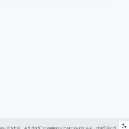
贵方权利，请及时联系 senfun#
in@gmail.com
我们会第一时间妥善处理.