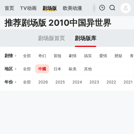
首页
TV动画
剧场版
欧美动漫
推荐剧场版 2010中国异世界
我的观影记录
剧场版首页
剧场版库
剧情
全部
奇幻
冒險
劇情
搞笑
愛情
懸疑
青
地区
全部
中國
日本
歐美
其他
年份
全部
2026
2025
2024
2023
2022
2021